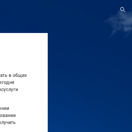
ать в общих
егодня
суслуги
ении
совании
олучать