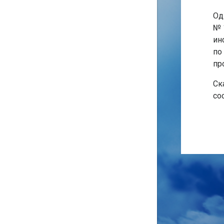
Од
№ 
Для получения пароля к
ин
лицевому счету абоненту
по
необходимо:
пр
Заполнить форму заявления на
Ск
получение пароля к лицевому
со
счету, скачав ее
здесь
или
получив в любой
абонентской
службе ОАО «Самарагаз»
.
Лично предоставить
заполненное заявление в
абонентскую службу ОАО
«Самарагаз» по месту
нахождения
газифицированного
помещения, предъявив
удостоверение личности, (в
случае обращения лица, не