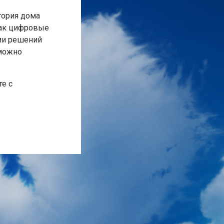
тория дома
как цифровые
ии решений
 можно
те с