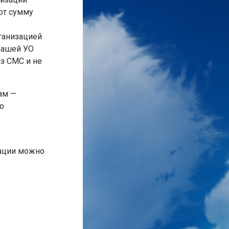
ют сумму
ганизацией
 вашей УО
з СМС и не
ам —
о
ации можно