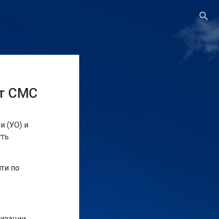
т СМС
 (УО) и
уть
ти по
низации