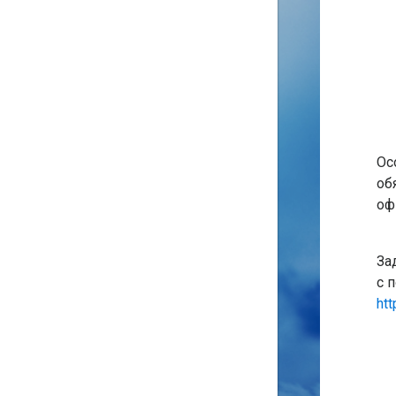
Для получения пароля к
лицевому счету абоненту
необходимо:
Заполнить форму заявления на
получение пароля к лицевому
Ос
счету, скачав ее
здесь
или
об
получив в любой
абонентской
оф
службе ОАО «Самарагаз»
.
Лично предоставить
заполненное заявление в
За
абонентскую службу ОАО
с 
«Самарагаз» по месту
htt
нахождения
газифицированного
помещения, предъявив
удостоверение личности, (в
случае обращения лица, не