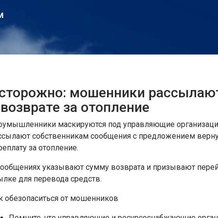
м
сторожно: мошенники рассылаю
 возврате за отопление
оумышленники маскируются под управляющие организации
ссылают собственникам сообщения с предложением верн
реплату за отопление.
сообщениях указывают сумму возврата и призывают перей
ылке для перевода средств.
к обезопаситься от мошенников
Помните, что управляющие и ресурсоснабжающие орга