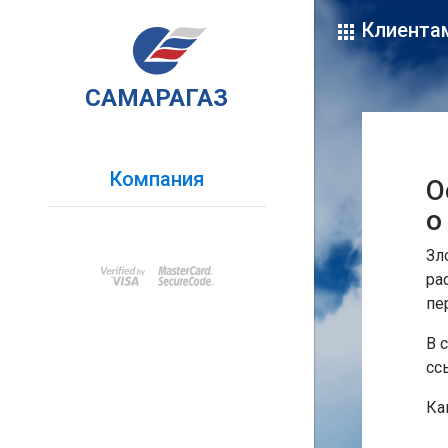
Клиента
САМАРАГАЗ
Справка
Для того, чтобы получить
доступ к расширенным
Компания
О
функциям Личного
о
кабинета, например, для
просмотра сведений о
Зл
лицевом счете, начислениях
ра
и платежах. Вы можете
пе
после регистрации и
В 
авторизации в Личном
сс
кабинете прикрепить свой
лицевой счет с помощью
Ка
дополнительного пароля.